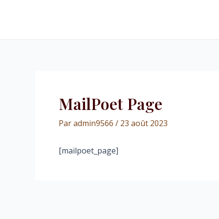
Aller
au
contenu
MailPoet Page
Par
admin9566
/
23 août 2023
[mailpoet_page]